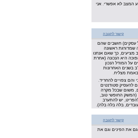
ע המצב לא אפשרי. אני
קישור לתגובה
הל עסקים) חושבים שהם
ה שמדורגת ראשונה
ב מציעים, כך שאם אנחנו
וכה היא הנכונה (אחרת
 על המודל הנכון
ב בשנים האחרונות
באמת מצליח.
והם צפויים להחריד.
ים להעסיק סטודנטים
ם, משום שבכל מקרה
(המשק החופשי טוב,
להפריט, יש להתערב
בדים, בלה בלה בלה).
קישור לתגובה
 גם את הפינים וגם את