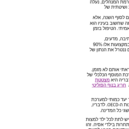
 רמת המנהלים, נעלה
 ושיטתית של
ם לסוף השנה, אלא
ה שחשוב בעיניו הוא
יתי. הטיפול בזמן
יבה, מדעים,
ועות אלו 90%
ה. אצלנו, על פי ד"ר דן בן דוד – 50%. אם ננטרל את הנתון של
ראתי אותם לא מזמן.
רכת המוסף הכלכלי של
בריה היא
מצטטת
חריג בנוף הפוליטי
יעד כמותי למערכת
. לדבריו,
OECD
גי כל המדינה.
 יש לתת לכל ילד למצות
חרות בילדי אסיה. זהו