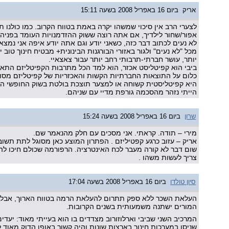
אריק
ביום 16 באפריל 2008 בשעה 15:11
לצערי הרב אין סיכוי שמשהו יקרה באמת בטווח הקרוב. כמו כולנו ת
אפור/שחור לילדיך, אם אתה רוצה ששוק ההזדמנויות העומד בפניהם
לא נעים לכתוב דבר כזה, כשאני יודע וגם אתה יודע איפה אני נמצ
מכל "לא נעים" ולגור באזורי הבורגנות הבינונית+ מבטיח חינוך טוב י
יותר, עושר חברתי-תרבותי רחב יותר עבור צאצאיי.
ביבי הוא קפיטליסט אכזר, הוא למד הכל מתרבות הקפיטליזם התא
כלום על התוצאות החברתיות הקשות והאכזריות של קפיטליזם מסוג 
היא קפיטליסטית קשוחה או למצער תוצכת בולטת בשוק החופשי הכמ
הייתי נזהר מהסכמה גורפת מדיי עם שניהם.
שרון
ביום 16 באפריל 2008 בשעה 15:24
מירי – תודה. קראתי. אני מסכים עם חלק מהנאמר שם.
אריק – עזוב כרגע קפטיליזם . הפתרון המוצע כאן מסוגל לתת תש
שום דבר לא קורה מעבר לכח האינטרציה. הרפורמה שכולם חיכו ל
צריך לעשות משהו .
סיון טולדו
ביום 16 באפריל 2008 בשעה 17:04
העלאת השכר ללא ספק תתרום להעלאת הרמה בטווח הארוך, אבל 
המורים ישתנה משמעותית בשנים הקרובות.
המרכיב השני שביבי וארלוזורוב מצדדים בו הוא בעייתי מאוד: יעדים
שניסו במערכות חינוך בארצות שונות והיה קשור באופן הדוק מאוד