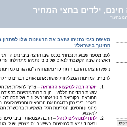
חינם, ילדים בחצי המחיר
נט בחינוך
מאיפה ביבי נתניהו שואב את הרעיונות שלו לפתרון 
החינוך בישראל?
לפני מספר שבועות נכחתי בכנס שבו הרצה ביבי נתניהו. אני חי
ראשונה שבה הקשבתי לנאום של ביבי נתניהו מתחילתו ועד סו
נושא הרצאתו התברר תוך כדי נאומו והיה "מה גורם למדינות
לדבריו, המדינות המצליחות עושות אתם אותם דברים כדי לה
יוקרה רבה למקצוע ההוראה
– צריך להעלות את הש
1.
עושות המדינות הללו? – הן בוחרות/ממיינות בקפידה
ההוראה. בקוריאה ה-10 אחוז העליונים של
בארץ
ביבי נתן כדוגמה את הרופאים והפסיכולוגים. ה
מהמיון והסינון. המדינות הללו משקיעות בהכשרת המו
למקצוע.
לתת למנהלים לנהל
– הרבה עצמאות . ביבי סיפר כ
2.
וראה דוגמאות למצוינות. כשיש בי"ס מצטיין יש לו מנ