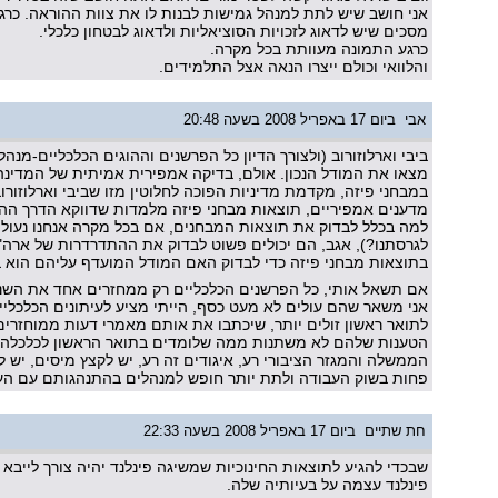
אני חושב שיש לתת למנהל גמישות לבנות לו את צוות ההוראה. כרג
מסכים שיש לדאוג לזכויות הסוציאליות ולדאוג לבטחון כלכלי.
כרגע התמונה מעוותת בכל מקרה.
והלוואי וכולם ייצרו הנאה אצל התלמידים.
אבי
ביום 17 באפריל 2008 בשעה 20:48
ביבי וארלוזורוב (ולצורך הדיון כל הפרשנים וההוגים הכלכליים-מנ
מצאו את המודל הנכון. אולם, בדיקה אמפירית אמיתית של המדינ
במבחני פיזה, מקדמת מדיניות הפוכה לחלוטין מזו שביבי וארלוזורו
מדענים אמפיריים, תוצאות מבחני פיזה מלמדות שדווקא הדרך ההפ
למה בכלל לבדוק את תוצאות המבחנים, אם בכל מקרה אנחנו נעולים
לגרסתנו?), אגב, הם יכולים פשוט לבדוק את ההתדרדרות של ארה"
בתוצאות מבחני פיזה כדי לבדוק האם המודל המועדף עליהם הוא 
אם תשאל אותי, כל הפרשנים הכלכליים רק ממחזרים אחד את השני 
אני משאר שהם עולים לא מעט כסף, הייתי מציע לעיתונים הכלכלי
לתואר ראשון זולים יותר, שיכתבו את אותם מאמרי דעות ממוחזרי
הטענות שלהם לא משתנות ממה שלומדים בתואר הראשון לכלכלה 
הממשלה והמגזר הציבורי רע, איגודים זה רע, יש לקצץ מיסים, יש 
פחות בשוק העבודה ולתת יותר חופש למנהלים בהתנהגותם עם העו
חת שתיים
ביום 17 באפריל 2008 בשעה 22:33
שבכדי להגיע לתוצאות החינוכיות שמשיגה פינלנד יהיה צורך לייבא
פינלנד עצמה על בעיותיה שלה.