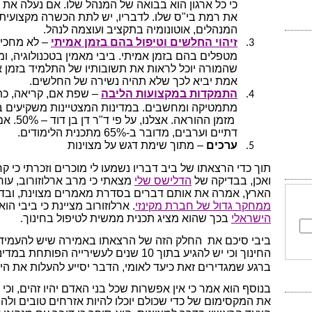
כי כל ארגון הוא בבואה של המנהל שלו. אם נעלה את
את רמת בי"ס שלו. לדבריו, יש לתת הכשרה מקצועית
המנהלים, אוטונומיה בתקציב ועוצמה לנהל.
זיהוי החלשים וטיפול בהם בזמן אמיתי
– לא מחכי
3.
מטפלים בהם בזמן אמיתי. ביבי מאמין בטכנולוגיה, ומ
שהמורה יוכל לראות את תשובותיו של התלמיד בזמן אמ
אמת יביא לכך שלא תהיה נשירה של החלשים.
התמקדות במקצועות הליבה
– שפת אם, קריאה, כת
4.
מתמטיקה ומחשבים. במדינות המצטיינות משקיעים במקצ
מזמן ההורא
דתיים וערבים, מדובר ב-65% מתכנית הלימודים.
ערכים
– מתוך שימת דגש על מצוינות
5.
תוך כדי הרצאתו של ביב דבריו נשמעו לי מוכרים וזכרתי כי ק
ואכן, בבדיקה של
הדלישס שלי
מצאתי כי מרב ארלוזורוב, עו
הארץ, אמרה את אותם דברים בסדרת מאמרים מצוינת, ובד
ממחקר גדול של חברת מקינזי
. ארלוזורוב מציינת כי ביבי הוא
הישראלי
בכך שהוא מציג תכנית ממשית לטיפול בחינוך.
ביבי סיכם את
החלק הזה של הרצאתו באמירה שיש להעמיד 
החינוך וכי יש להגיע בתוך 10 שנים לעשירייה הפותחת במדינות ה-
ברגע שמגדירים זאת כיעד לאומי, הדבר יסייע להעלות את היש
בנוסף הוא אמר כי אין אפשרות שכל בני האדם יהיו זהים, וכי
את המקסימום של כדי שכולם יוכלו להיות אזרחים טובים ולהת