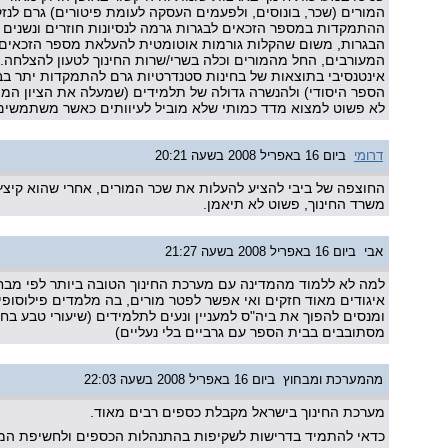
המורים (שכר, בונוסים, ולפעמים העסקה לעומת פיטורים) גרם לנזק
ההתמקדות במספר הזכאים לבגרות גרמה לנסיונות חוזרים ונשנים 
הבגרות, משום שהקלות גורמות אוטומטית להעלאת מספר הזכאים
המעורבים, החל מהמורים וכלה בשרי/שרות החינוך לטעון להצלחה.
אינטנסיבי בתוצאות של בחינות סטנדרטיות גרם להתמקדות יתר בב
הספר היסודי) ולהנשרה גדולה של תלמידים (שמעלה את הציון הממ
לא פשוט למצוא מדד כמותי שלא מוביל לעיוותים כאשר משתמשים ב
דרומי
ביום 16 באפריל 2008 בשעה 20:21
החוצפה של ביבי להציע להעלות את שכר המורים, אחרי שהוא קיצץ 
משרד החינוך, פשוט לא תיאמן.
אבי
ביום 16 באפריל 2008 בשעה 21:27
למה לא ללמוד מהמדינה עם מערכת החינוך הטובה ביותר לפי מבחני
איגודים מאוד חזקים ואי אפשר לפטר מורים, בה מלמדים פילוסופי
ומנסים להפוך את ביה"ס למעניין ונעים לתלמידים (שיעורי טבע בח
מסתובבים בבית הספר עם גרביים בלי נעליים)
מהמערכת ומבחוץ
ביום 16 באפריל 2008 בשעה 22:03
מערכת החינוך בישראל מקבלת כספים רבים מאוד.
כדאי להתמיד בדרישות לשקיפות בהתנהלות הכספים ולחשיפת המי