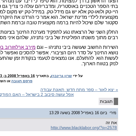
הצעד הראשון בדרך למצוינות. הוא סיפר כי דיבר עם מנהיגי
בתי הספר הטכניים באוסטריה, ומדבריהם עולה כי צריך גם ט
היי-טק ולואו-טק אלא יש גם מידל-טק. במידל-טק יש מקום למצ
מקצועיות לילדי מדינת ישראל. הוא אמר כי הורדנו את היוקרה
סקטור שלם שיכול להיות ברמה מקצועית טובה וברמת השת
החלק השני של הרצאתו נגע לתפקיד מערכת החינוך בציונות.
רבים מתוך משנתו הפוליטית של ביבי נתניהו, שלהם איני מסכ
השירות החשוב שעושה ביבי נתניהו – וגם
מירב ארלוזורוב בט
נושא החינוך על סדר היום הציבורי. אפשר להסכים ואפשר ל
לעשות הוא
להתעלם. אנו נמצאים לטעמי בנקודת זמן שהתע
לנזק בטווח הארוך.
על ידי
שרון גרינברג
, בתאריך
16 באפריל 2008 ב- 12:23
פרסם תגובה
או השא
«
יצא לאור – ספר מתח חדש: תאונת עבודה
אפל עושה סיבוב 2 בישראל – האם הפודקאסטים יתפסו בישראל?
תגובות
מירי
ביום 16 באפריל 2008 בשעה 13:29
את זה
http://www.blacklabor.org/?p=2578