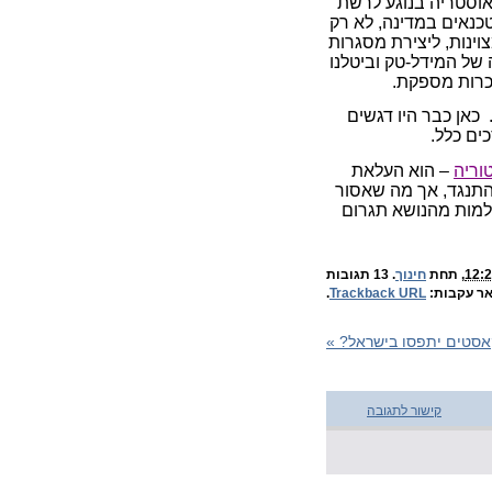
 אוסטריה בנוגע לרשת
כנאים במדינה, לא רק
וינות, ליצירת מסגרות
 של המידל-טק וביטלנו
כרות מספקת.
כאן כבר היו דגשים
ים כלל.
וריה
– הוא העלאת
התנגד, אך מה שאסור
למות מהנושא תגרום
, תחת
חינוך
. 13 תגובות
ר עקבות:
Trackback URL
.
»
קישור לתגובה