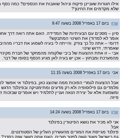
אילו חגורות שעניינן פיקוח וניהול שואבות את הכספים? כמה כסף
שלא מקדמים את החינוך?
שרון
ביום 17 באפריל 2008 בשעה 9:47
סיון – מסכים עם הבעיתיות של המדידה. האם אתה רואה דרך אחרת 
אומר לא למדוד) את השינוי המתבקש?
דרומי – אתה כל כך צודק. והייתה לי בעיה לשמוע את דבריו מההיב
שאמרתי, דרוש שינוי.
אבי – זו אחת ההצעות של ביבי שלקוחה מהמחקר של חברת מקינזי.
מהמערכת ומבחוץ – אכן יש בעיה לאן מגיע הכסף בסופו של דבר.
אבי
ביום 17 באפריל 2008 בשעה 11:15
אבל ההצעות לגמרי הפוכות ממה שהוצג כאן, בפינלנד אי אפשר לפט
מלמדים גם פילוסופיה ולא רק מדעים ומתימטיקה ובפינלנד הדגש 
ומשמעת אלא על יצירת הנאה ועניין לתלמיד ויש אומרים שבזכות ז
פיזה.
שרון
ביום 17 באפריל 2008 בשעה 14:24
אני לא מכיר את נושא הפיטורין בפינלנד
אבל
פינלנד מגייסת את המורים מהעשירון העליון של הסטודנטים.
גם בישראל מאוד קשה לפטר מורים. האם אתה חושב שזה בסדר?