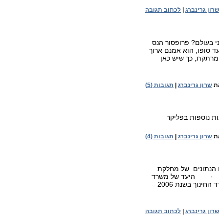
רון גרינברג
|
לכתוב תגובה
י בעולם? פרופסור הנס
עד סופו, הוא אמנם ארוך
 מרתקת, כך שיש כאן
ת
שרון גרינברג
|
תגובות (5)
 נוספות בפליקר
ת
שרון גרינברג
|
תגובות (4)
צגו הנתונים של מחלקת
חקר והמידע של הכנסת. להלן תמצית הנתונים מתוך אתר NFC: · היעד של משרד
החינוך בשנת 2000 – מחשב לכל 10 תלמידים. · היעד של משרד החינוך בשנת 2006 –
רון גרינברג
|
לכתוב תגובה