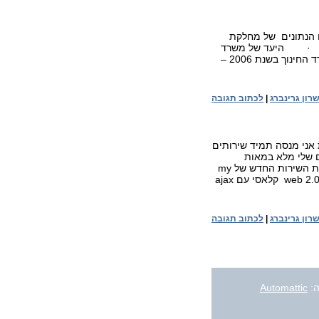
צגו הנתונים של מחלקת
חקר והמידע של הכנסת. להלן תמצית הנתונים מתוך אתר NFC: · היעד של משרד
החינוך בשנת 2000 – מחשב לכל 10 תלמידים. · היעד של משרד החינוך בשנת 2006 –
רון גרינברג
|
לכתוב תגובה
אני מנסה תמיד שירותים
ם שלי מלא במאות
חשבונות באתרים אינטרנט כאלה ואחרים. וכך לאחרונה אני מנסה את השירות החדש של my
YES – ממליץ השידורים הרשמי של הטלוויזיה בלווין. האתר בנוי כ-web 2.0 קלאסי עם ajax
רון גרינברג
|
לכתוב תגובה
:
Automattic