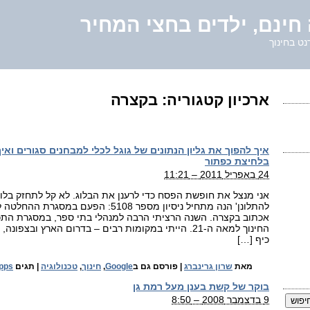
חינם, ילדים בחצי המחיר
נט בחינוך
ארכיון קטגוריה:
בקצרה
איך להפוך את גליון הנתונים של גוגל לכלי למבחנים סגורים וא
בלחיצת כפתור
24 באפריל 2011 – 11:21
אני מנצל את חופשת הפסח כדי לרענן את הבלוג. לא קל לתחזק בלוג
להתלונן' הנה מתחיל ניסיון מספר 5108: הפעם ב
אכתוב בקצרה. השנה הרציתי הרבה למנהלי בתי ספר, במסגרת ה
החינוך למאה ה-21. הייתי במקומות רבים – בדרום הארץ ובצ
כיף […]
מאת
שרון גרינברג
|
פורסם גם ב
Google
,
חינוך
,
טכנולוגיה
|
תגים
pps
בוקר של קשת בענן מעל רמת גן
9 בדצמבר 2008 – 8:50