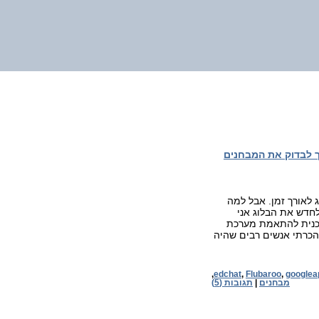
יך לבדוק את המבחנים
 לאורך זמן. אבל למה
מסגרת ההחלטה לחדש את הבלוג אני
תכנית להתאמת מערכת
פונה, הכרתי אנשים רבים שהיה
,
edchat
,
Flubaroo
,
googlea
מבחנים
|
תגובות (5)