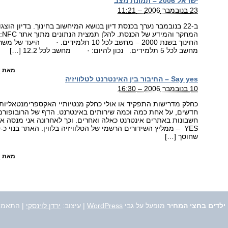
ישראל 2006 – תמונת מצב
23 בנובמבר 2006 – 11:21
ב-22 בנובמבר נערך בכנסת דיון בנושא המיחשוב בחינוך. בדיון הו
המ
מחשב לכל 5 תלמידים. נכון להיום: · מחשב לכל 12.2 […]
מאת
ש
Say yes – החיבור בין האינטרנט לטלוויזיה
10 בנובמבר 2006 – 16:30
כחלק מדרישות התפקיד או אולי כחלק מנטיותיי האקספרימנטאליות 
חדשים, על אחת כמה וכמה שירותים באינטרנט. הדף של הרובופור
שחוסך […]
מאת
ש
 ילדים בחצי המחיר
מופעל על גבי
WordPress
|
עיצוב:
ירדן לוינסקי
| התאמה