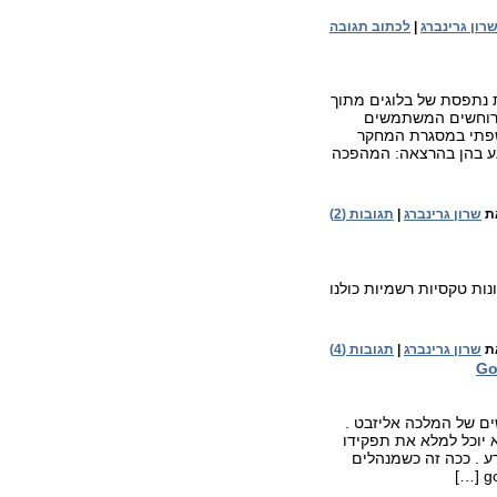
רון גרינברג
|
לכתוב תגובה
ני ארצה על אמינות נתפסת של בלוגים מתוך
שרוחשים המשתמשים
שפתי במסגרת המחקר
אגע בהן בהרצאה: המהפכה
ת
שרון גרינברג
|
תגובות (2)
ות טקסיות רשמיות כולנו
בצד.
ת
שרון גרינברג
|
תגובות (4)
ם של המלכה אליזבט .
ודמם לא יוכל למלא את תפקידו
ע . ככה זה כשמנהלים