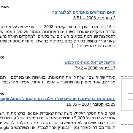
מאת
ש
האם הגולשים מאמינים לבלוגרים?
2 בנובמבר 2008 – 8:51
ב-16 בנובמבר ייערך כנס וורדקאמפ 2008. א
סדרת מחקרים שנערכו בשנתיים האחרונות. נעמוד על טיב האמון 
להמלצות שניתנות בסוגים השונים של בלוגים. למחקרים האלה נח
שאני עורך בנושא בלוגים באוניברסיטת בר אילן. נקודות נוספות ש
שחלה בענף התיירות […]
מא
מדינת ישראל ממתינה לבוש
17 בינואר 2008 – 7:42
"אחד שהיה שם" שלח לי את התמונות, ובאישורו אני מפרסם. תמונ
מכירים, אותי מעניין מה שמעבר – הלפני, האחרי, אפילו מה ש
מא
האם אתם ברשימת היורשים של המלכה וטיפ קטן ל-Google Apps
29 באוקטובר 2007 – 15:35
זוכרים את המלך ראלף? משה שלח שאבדוק אם אני ברשימת היורשי
אחרי שעברתי על 5,000 היורשים האפשריים במקרה שכל ק
נזכרתי גם שאנחנו לא ממוצא בריטי. הנה דוגמה מוצלחת לניהול יד
תיעוד מסודר ולאורך זמן. ובעניין אחר לגמרי, אני משתמש ב-google […]