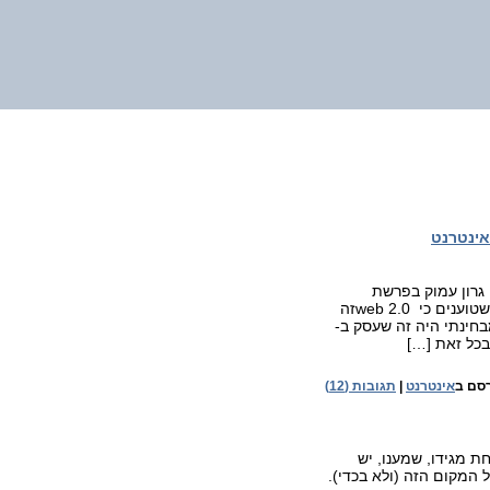
אינטרנט
 גרון עמוק בפרשת
ווטרגייט ("עקבו אחרי הכסף") כדי לחפש את האינטרס של הדוברים שטוענים כי web 2.0זה
בחינתי היה זה שעסק ב-
סם ב
אינטרנט
|
תגובות (12)
ת מגידו, שמענו, יש
המקום הזה (ולא בכדי).