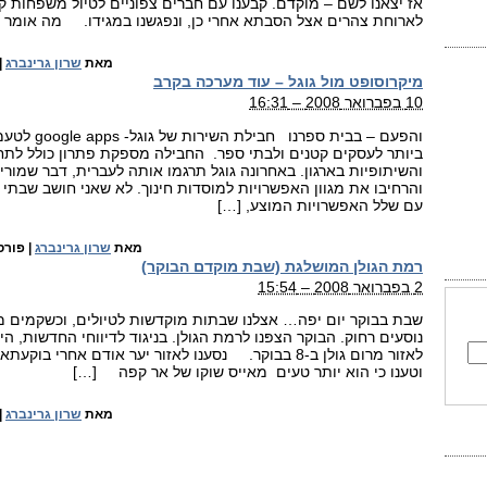
אז יצאנו לשם – מוקדם. קבענו עם חברים צפוניים לטיול משפחות ק
לארוחת צהרים אצל הסבתא אחרי כן, ונפגשנו במגידו. מה אומר 
מאת
שרון גרינברג
|
מיקרוסופט מול גוגל – עוד מערכה בקרב
10 בפברואר 2008 – 16:31
והפעם – בבית ספ
ביותר לעסקים קטנים ולבתי ספר. החבילה מספקת פתרון כולל לת
והשיתופיות בארגון. באחרונה גוגל תרגמו אותה לעברית, דבר שמו
והרחיבו את מגוון האפשרויות למוסדות חינוך. לא שאני חושב שבתי
עם שלל האפשרויות המוצע, […]
מאת
שרון גרינברג
|
פורס
רמת הגולן המושלגת (שבת מוקדם הבוקר)
2 בפברואר 2008 – 15:54
שבת בבוקר יום יפה… אצלנו שבתות מוקדשות לטיולים, וכשקמים מו
נוסעים רחוק. הבוקר הצפּנו לרמת הגולן. בניגוד לדיווחי החדשות, היי
לאזור מרום גולן ב-8 בבוקר. נסענו לאזור יער אודם אחרי 
וטענו כי הוא יותר טעים מאייס שוקו של אר קפה […]
מאת
שרון גרינברג
|