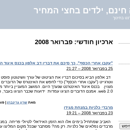
חינם, ילדים בחצי המחיר
נט בחינוך
ארכיון חודשי:
פברואר 2008
"עקבו אחרי הכסף", כך סיכם את דבריו דב אלפון בכנס איגוד ה
25 בפברואר 2008 – 21:27
דב אלפון הביא בסיכום דבריו את הציטוט של עורך וושינגטון פוסט
מצוין. בכנס איגוד האינטרנט שנערך היום. המושב המעניין ביותר מ
web 2.0. אמנם הדוברים הציגו עמדות ידועות שכבר הציגו בעבר, ובכל זאת […]
מאת
שרון גרינברג
|
פור
מרבדי כלניות במנחת מגידו
23 בפברואר 2008 – 19:21
האביב שמתחיל בימים אלו הוא הזמן האידאלי לטיולי פריחה. במנח
מרבדים נפלאים של כלניות. רק מה? מסתבר שבכל מקום המליצו על 