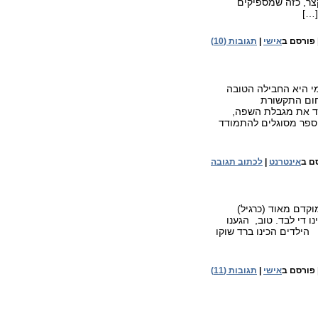
צר, כזה שמספיקים
[…]
פורסם ב
אישי
|
תגובות (10)
רנו חבילת השירות של גוגל- google apps לטעמי היא החבילה הטובה
חום התקשורת
ריד את מגבלת השפה,
 ספר מסוגלים להתמודד
ם ב
אינטרנט
|
לכתוב תגובה
קדם מאוד (כרגיל)
נו די לבד. טוב, הגענו
בוקעתא הילדים הכינו ברד שוקו
פורסם ב
אישי
|
תגובות (11)