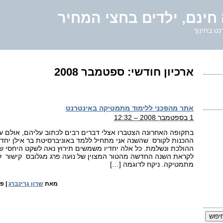
חינם, ילדים בחצי המחיר
נט בחינוך
ארכיון חודשי:
ספטמבר 2008
אתר מהפכני ללימוד מתמטיקה באינטרנט
1 בספטמבר 2008 – 12:32
בתקופה האחרונה הצטברו אצלי דברים רבים לכתוב עליהם, אולם ע
ההכנות לקורס שהשנה אני מתחיל ללמד באוניברסיטת בר אילן יחד
ההולכת ונשלמת. כל אלה יחדיו משמשים תירוץ נאה לשקט היחסי ש
לקראת השנה החדשה מהטור המצוין של נועה פרג מגלובס קישור ל
מתמטיקה. ניקח לדוגמה […]
מאת
שרון גרינברג
|
פו