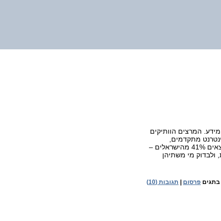
י מידע. המרצים הוותיקים
ינטרנט מתקדמים,
המלצתי בחום שנערוך את מסע הפרסום בפייסבוק, המקום שבו נמצאים 41% מהישראלים –
ר הננו, הוחלט ללכת על 2 האפשרויות, ולבדוק מי משתיהן
בתגים
פרסום
|
תגובות (10)