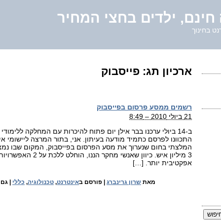
חינם, ילדים בחצי המחיר
נט בחינוך
ארכיון תג:
פייסבוק
רשמים ממסע פרסום בפייסבוק
21 ביולי 2010 – 8:49
ב-14 ביולי ערכנו בבר אילן יום פתוח להיכרות עם המחלקה ללימוד
התכוונו לפרסם כתמיד מודעה בעיתון. אני, בתור המרצה ליישומי א
3 מיליון איש. כיוון שאנשי מחק
אפקטיבית יותר. […]
מאת
שרון גרינברג
|
פורסם ב
אינטרנט
,
טכנולוגיה
,
כללי
|
גם 