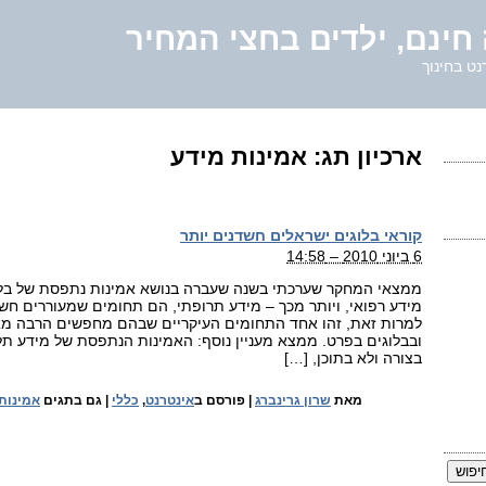
חינם, ילדים בחצי המחיר
נט בחינוך
ארכיון תג:
אמינות מידע
קוראי בלוגים ישראלים חשדנים יותר
6 ביוני 2010 – 14:58
ממצאי המחקר שערכתי בשנה שעברה בנושא אמינות נתפסת של בלוג
מידע רפואי, ויותר מכך – מידע תרופתי, הם תחומים שמעוררים חש
למרות זאת, זהו אחד התחומים העיקריים שבהם מחפשים הרבה מאו
ובבלוגים בפרט. ממצא מעניין נוסף: האמינות הנתפסת של מידע ת
בצורה ולא בתוכן, […]
מאת
שרון גרינברג
|
פורסם ב
אינטרנט
,
כללי
|
גם בתגים
אמינות