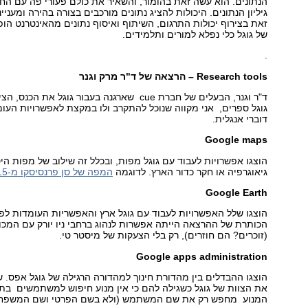
הנתונים. הוא עשה זאת בהומור, והשאיר את כולם פעורי פה עם הח
גיליון הנתונים. היכולות להציג נתונים מורכבים בצורה בהירה ומעני
זאת בצירוף יכולות התרגום, השיתוף ואיסוף נתונים מהאינטרנט הופכ
של גוגל כלי נפלא למורים ותלמידים.
.
Research tools
– הרצאה של ד"ר מרק וגנר
ד"ר וגנר, הבעלים של חברת cue שארגנה בעבור גוגל א
גוגל ספרים, אני מקווה שנוכל להתקרב ולו במקצת לאפשרויות העומד
דוברי אנגלית.
Google maps
הוצגו אפשרויות לעבוד עם גוגל מפות, ובכלל זה שילוב של מפות הי
גיאוגרפיה או חקר כדור הארץ. לדוגמה
המפה של סן פרנסיסקו מ-1915
Google Earth
הוצגו שלל האפשרויות לעבוד עם גוגל ארץ והאפשריות העומדות לפני
(זוכרים? הם חוזרים), רק בלי הצעקות של מיסטר טי.
Google apps administration
הוצגו ההבדלים בין מהדורת חינוך למהדורה הרגילה של גוגל אפס. ש
את הצוות של גוגל כשגילה להם כי אין מנוע חיפוש למשתמשים בתו
המנוע מחפש רק את שם המשתמש (ולא בשם הפרטי ושם המשפחה).