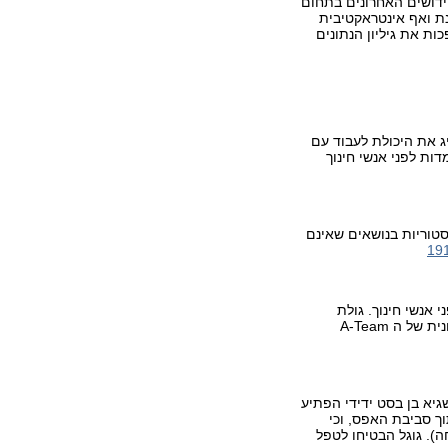
ידושים האחרונים בתחום
ינת ואף אינטראקטיבית
ות את גיליון הנתונים
ת הכנס, הציג את היכולת לעבוד עם
ות לפני אנשי חינוך
סטוריות בנושאים שאינם
 אנשי חינוך. גולת
הכותרת של ההרצאה הייתה אפשרות לנהוג ברחבי ניו יורק עם המכונית של ה A-Team
גיא בן בסט ידידי הפתיע
ך סביבת האפס, וכי
 גוגל הבטיחו לטפל