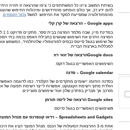
בשיחת המשוב ציינו כל המשתתפים כי ציפו שהרצאה זו תהיה היחי
להם ידע רב, אך כולם הופתעו מהחידושים ומיכולות החיפוש שהוצגו
מהמתודולוגיה שמסייעת למקד את החיפוש. למשל
גלגל הקסמים
Google apps
– הרצאה של קרן קלי
במדינת
המרצה הדגים את השימוש שעושים בחבילת האפס בכמה בתי הספר.
של שימוש בגוגל סייטס כבסיס לפורטפוליו שלהתלמיד, המשמש אותו
למכללות בארצות הברית.
Google docs
הרצאה של זואי רוז
השימושים האפשריים בגוגל דוקס.
Google calendar
– סדנה
בסדנה הודגמו יישומים מתקדמים של הקלנדר, כמו לדוגמה האפשרות
הולדת מתוך רשימת הקונטקט, אפשרות לייצר רשימת תפוצה של אירו
מורכב אך מבריק בפתרון שלו) ועוד שימושים מעניינים.
Google sites
הרצאה של ליסה תורמן
ה
שימושים האפשריים בגוגל סייטס.
Spreadsheets and Gadgets
– וידאו קונפרנס עם מנהל המוצר
אחת מ-3 ההרצאות המעולות של הכנס. מנהל המוצר הציג את היכ