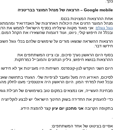
בכך.
Google mobile
– הרצאה של מנהל המוצר בבריטניה
אחת ההרצאות המצוינות בכנס.
מנהל המוצר הדגים את היכולות האחרונות של האנדרואיד ומהמתוכנ
גוגל גוגלס
. אני מאוד מקווה שיצליחו בסניף הישראלי לממש את הדב
ובכלל זה חיפוש קולי, ניווט, ועוד דוגמות שהשאירו את הקהל המום.
הרצאות ההשראה שנשאו מורים על שימושים שלהם בכלי גוגל השונים
חידשו דבר.
בסוף היום הראשון נערך סיכום, ובו ציינו המשתתפים את
ההרצאות בנושא חיפוש, גיליון הנתונים והמובייל כמרתקות.
היום השני הוקדש לנון-קונפרנס. השיחות היו מעניינות אך לא חידשו 
לסיכום, האירוע היה מעל ומעבר לציפיות שלי. הגעתי בתחושה שאני
ובכל זאת למדתי המון. היום הראשון היה אינטנסיבי מעט לחלק מ
מבחינת העשייה, אנו נמצאים במקום טוב בשימושים של חבילת גוגל 
כדי להעמיק את החדירה בשוק החינוך הישראלי יש לבצע לוקליזציה
בתקופה הקרובה
אני מתכנן יום עיון
קצר להפצת הידע.
.
אסיים בציטוט של אחד המשתתפים: