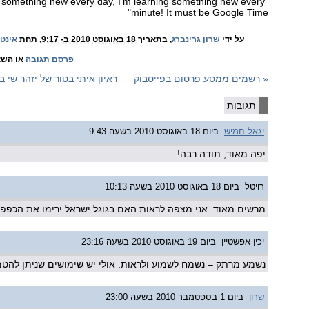
n something new every day, I'm learning something new every
minute! It must be Google Time"
על ידי
שרון גרינברג
, בתאריך
18 באוגוסט 2010 ב- 9:17
, תחת
אינט
פרסם תגובה
או השא
«
רשמים ממסע פרסום בפייסבוק
ראיון איתי בטור של יזהר שי 
תגובות
יגאל חמיש
ביום 18 באוגוסט 2010 בשעה 9:43
יפה מאוד, תודה רבה!
רויטל
ביום 18 באוגוסט 2010 בשעה 10:13
מרשים מאוד. אני מצפה לראות האם בגוגל ישראל ירימו את הכפפה
יכין אפשטיין
ביום 19 באוגוסט 2010 בשעה 23:16
נשמע מרתק – נשמח לשמוע ולראות. אולי יש שימושים שניתן להטמ
שרון
ביום 1 בספטמבר 2010 בשעה 23:00