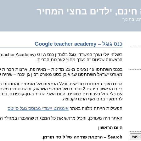
חינם, ילדים בחצי המחיר
נט בחינוך
כנס גוגל – Google teacher academy
הראשונה שכינוס זה נערך מחוץ לארצות הברית
מאורט ישראל השתתפנו שגיא בן בסט מאורט רבין גן יבנה – שהיה 
הכנס נערך במתכונת סדנאית, וכלל הרצאות של מומחים והתנסות 
ביום הראשון היו גם 2 סבבים של מפגשי השראה, ובהם סי
עם כלי גוגל בעבודתם כמורים. היום השני הוגדר כ-נון-קונפרנס, וב
להתמקד בהם ואף הרצו לקבוצה.
הפעילות הייתה מלווה באתר
אינטרנט ייעודי מבוסס גוגל סייטס
האתר היה מעודכן, והכיל מראש את כל המצגות שהועברו במהלך הכ
היום הראשון
Search
– הרצאת פתיחה של ליסה תורמן.