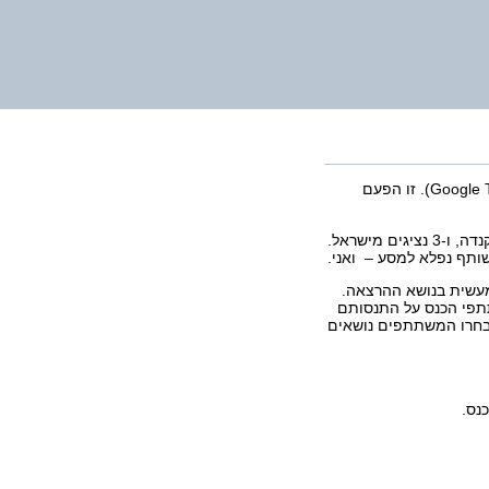
בשלהי יולי נערך במשרדי גוגל בלונדון כנס Google Teacher Academy) GTA). זו הפעם
בכנס השתתפו 49 נציגים מ-23 מדינות – מאירופה, ארצות הברית קנדה, ו-3 נציגים מישראל.
שותף נפלא למסע – ואני.
מעשית בנושא ההרצאה.
פרו משתתפי הכנס על התנסותם
ו בחרו המשתתפים נושאים
נס.