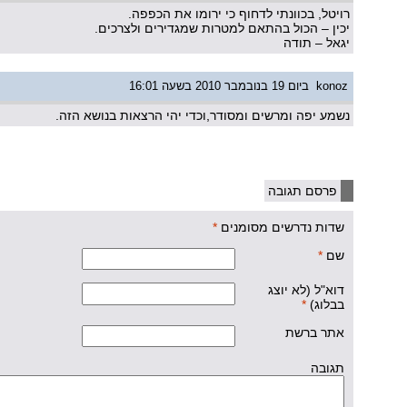
רויטל, בכוונתי לדחוף כי ירומו את הכפפה.
יכין – הכול בהתאם למטרות שמגדירים ולצרכים.
יגאל – תודה
konoz
ביום 19 בנובמבר 2010 בשעה 16:01
נשמע יפה ומרשים ומסודר,וכדי יהי הרצאות בנושא הזה.
פרסם תגובה
שדות נדרשים מסומנים
*
שם
*
דוא"ל (לא יוצג
בבלוג)
*
אתר ברשת
תגובה