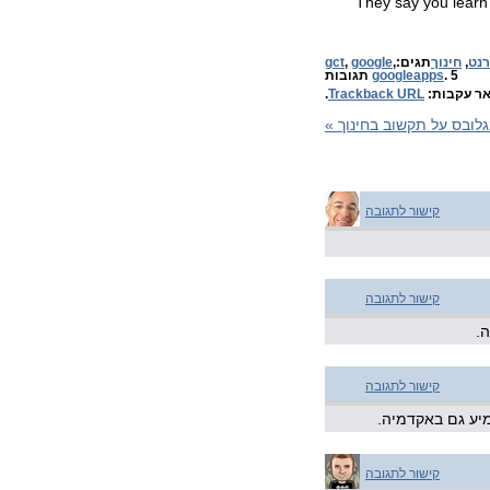
"They say you lear
רנט
,
חינוך
תגים:
,
google
,
gct
. 5 תגובות
googleapps
ר עקבות:
Trackback URL
.
בגלובס על תקשוב בחינוך
»
קישור לתגובה
קישור לתגובה
.
קישור לתגובה
יע גם באקדמיה.
קישור לתגובה